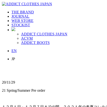
THE BRAND
JOURNAL
WEB STORE
STOCKIST
ADDICT CLOTHES JAPAN
ACVM
ADDICT BOOTS
EN
JP
20/11/29
21 Spring/Summer Pre order
１２
月
１
日～１２
月７
日までの間、２０２１
年の春夏コレク