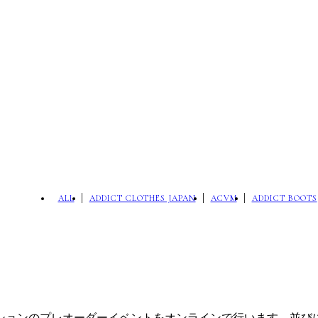
ALL
ADDICT CLOTHES JAPAN
ACVM
ADDICT BOOTS
ションのプレオーダーイベントをオンラインで行います。
並び