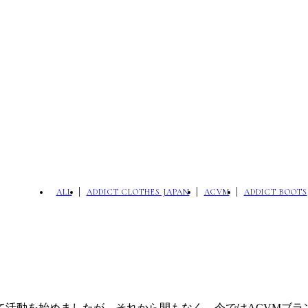
ALL
ADDICT CLOTHES JAPAN
ACVM
ADDICT BOOTS
て活動を始めましたが、それから間もなく、今ではACVMブ